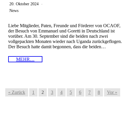
20. Oktober 2024
News
Liebe Mitglieder, Paten, Freunde und Förderer von OCAOF,
der Besuch von Emmanuel und Goretti in Deutschland ist
vorüber. Am 30. September sind die beiden nach zwei
vollgepackten Monaten wieder nach Uganda zurückgeflogen.
Der Besuch hatte damit begonnen, dass die beiden…
MEHR…
« Zurück
1
2
3
4
5
6
7
8
Vor »
Wie Sie
helfen
können