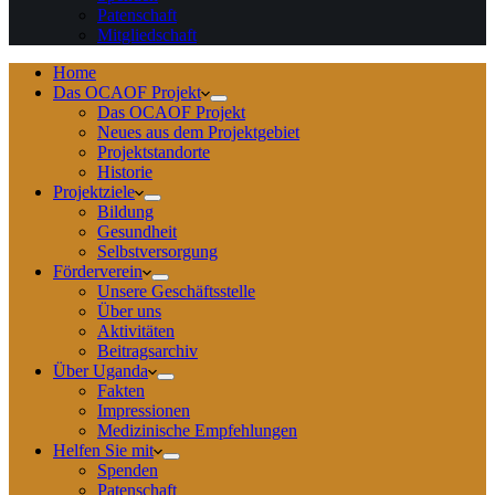
Patenschaft
Mitgliedschaft
Home
Das OCAOF Projekt
Das OCAOF Projekt
Neues aus dem Projektgebiet
Projektstandorte
Historie
Projektziele
Bildung
Gesundheit
Selbstversorgung
Förderverein
Unsere Geschäftsstelle
Über uns
Aktivitäten
Beitragsarchiv
Über Uganda
Fakten
Impressionen
Medizinische Empfehlungen
Helfen Sie mit
Spenden
Patenschaft