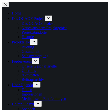
Zum
Inhalt
springen
Home
Das OCAOF Projekt
Das OCAOF Projekt
Neues aus dem Projektgebiet
Projektstandorte
Historie
Projektziele
Bildung
Gesundheit
Selbstversorgung
Förderverein
Unsere Geschäftsstelle
Über uns
Aktivitäten
Beitragsarchiv
Über Uganda
Fakten
Impressionen
Medizinische Empfehlungen
Helfen Sie mit
Spenden