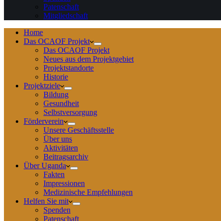
Patenschaft
Mitgliedschaft
Home
Das OCAOF Projekt
Das OCAOF Projekt
Neues aus dem Projektgebiet
Projektstandorte
Historie
Projektziele
Bildung
Gesundheit
Selbstversorgung
Förderverein
Unsere Geschäftsstelle
Über uns
Aktivitäten
Beitragsarchiv
Über Uganda
Fakten
Impressionen
Medizinische Empfehlungen
Helfen Sie mit
Spenden
Patenschaft