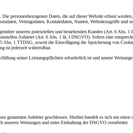
). Die personenbezogenen Daten, die auf dieser Website erfasst werden
nsdaten, Vertragsdaten, Kontaktdaten, Namen, Websitezugriffe und son
genüber unseren potenziellen und bestehenden Kunden (Art. 6 Abs. 1 l
ssionellen Anbieter (Art. 6 Abs. 1 lit. f DSGVO). Sofern eine entsprec
25 Abs. 1 TTDSG, soweit die Einwilligung die Speicherung von Cookies
 ist jederzeit widerrufbar.
rfüllung seiner Leistungspflichten erforderlich ist und unsere Weisung
n genannten Anbieter geschlossen. Hierbei handelt es sich um einen da
ch unseren Weisungen und unter Einhaltung der DSGVO verarbeitet.