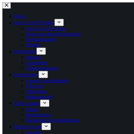
Zum
Inhalt
springen
Home
Das OCAOF Projekt
Das OCAOF Projekt
Neues aus dem Projektgebiet
Projektstandorte
Historie
Projektziele
Bildung
Gesundheit
Selbstversorgung
Förderverein
Unsere Geschäftsstelle
Über uns
Aktivitäten
Beitragsarchiv
Über Uganda
Fakten
Impressionen
Medizinische Empfehlungen
Helfen Sie mit
Spenden