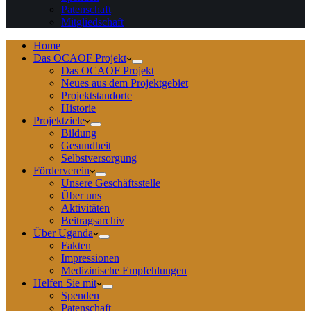
Patenschaft
Mitgliedschaft
Home
Das OCAOF Projekt
Das OCAOF Projekt
Neues aus dem Projektgebiet
Projektstandorte
Historie
Projektziele
Bildung
Gesundheit
Selbstversorgung
Förderverein
Unsere Geschäftsstelle
Über uns
Aktivitäten
Beitragsarchiv
Über Uganda
Fakten
Impressionen
Medizinische Empfehlungen
Helfen Sie mit
Spenden
Patenschaft