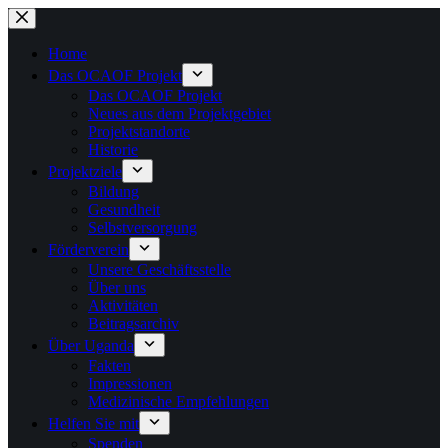
Zum
Inhalt
springen
Home
Das OCAOF Projekt
Das OCAOF Projekt
Neues aus dem Projektgebiet
Projektstandorte
Historie
Projektziele
Bildung
Gesundheit
Selbstversorgung
Förderverein
Unsere Geschäftsstelle
Über uns
Aktivitäten
Beitragsarchiv
Über Uganda
Fakten
Impressionen
Medizinische Empfehlungen
Helfen Sie mit
Spenden