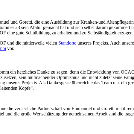
manuel und Goretti, die eine Ausbildung zur Kranken-und Altenpflegerin 
mer 23 sein Abitur gemacht hat und sich selbst darum gekümmert hat,
AOF eine gute Schulbildung zu erhalten und zu Selbständigkeit erzogen
F und die mittlerweile vielen
Standorte
unseres Projekts. Auch unsere 
mbi
vor.
romm ein herzliches Danke zu sagen, denn die Entwicklung von OCAO
setzen, sein mutmachender Optimismus und nicht zuletzt seine Fähigk
ng unseres Projekts. Als Dankesgeste überreichte das Team u.a. ein g
leitenden Köpfe“.
e die verlässliche Partnerschaft von Emmanuel und Goretti mit ihr
el und die große Wertschätzung der gemeinsamen Arbeit sind die trage