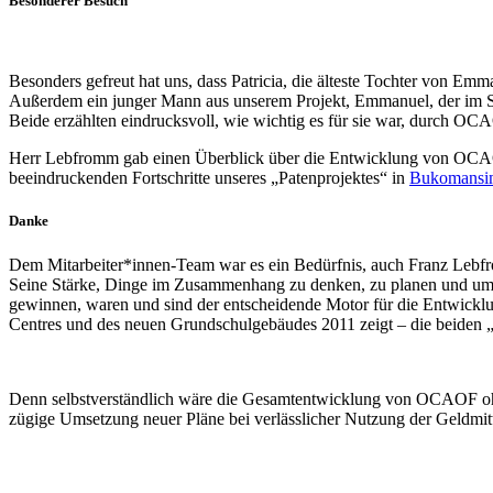
Besonderer Besuch
Besonders gefreut hat uns, dass Patricia, die älteste Tochter von Em
Außerdem ein junger Mann aus unserem Projekt, Emmanuel, der im Som
Beide erzählten eindrucksvoll, wie wichtig es für sie war, durch OC
Herr Lebfromm gab einen Überblick über die Entwicklung von OCAO
beeindruckenden Fortschritte unseres „Patenprojektes“ in
Bukomansi
Danke
Dem Mitarbeiter*innen-Team war es ein Bedürfnis, auch Franz Lebf
Seine Stärke, Dinge im Zusammenhang zu denken, zu planen und umzu
gewinnen, waren und sind der entscheidende Motor für die Entwicklu
Centres und des neuen Grundschulgebäudes 2011 zeigt – die beiden „
Denn selbstverständlich wäre die Gesamtentwicklung von OCAOF ohn
zügige Umsetzung neuer Pläne bei verlässlicher Nutzung der Geldmitt