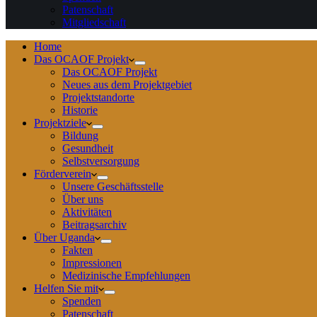
Patenschaft
Mitgliedschaft
Home
Das OCAOF Projekt
Das OCAOF Projekt
Neues aus dem Projektgebiet
Projektstandorte
Historie
Projektziele
Bildung
Gesundheit
Selbstversorgung
Förderverein
Unsere Geschäftsstelle
Über uns
Aktivitäten
Beitragsarchiv
Über Uganda
Fakten
Impressionen
Medizinische Empfehlungen
Helfen Sie mit
Spenden
Patenschaft