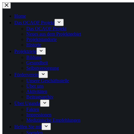
Zum
Inhalt
springen
Home
Das OCAOF Projekt
Das OCAOF Projekt
Neues aus dem Projektgebiet
Projektstandorte
Historie
Projektziele
Bildung
Gesundheit
Selbstversorgung
Förderverein
Unsere Geschäftsstelle
Über uns
Aktivitäten
Beitragsarchiv
Über Uganda
Fakten
Impressionen
Medizinische Empfehlungen
Helfen Sie mit
Spenden