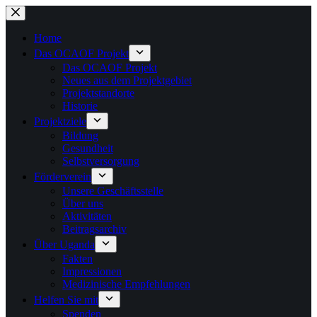
Zum
Inhalt
springen
Home
Das OCAOF Projekt
Das OCAOF Projekt
Neues aus dem Projektgebiet
Projektstandorte
Historie
Projektziele
Bildung
Gesundheit
Selbstversorgung
Förderverein
Unsere Geschäftsstelle
Über uns
Aktivitäten
Beitragsarchiv
Über Uganda
Fakten
Impressionen
Medizinische Empfehlungen
Helfen Sie mit
Spenden