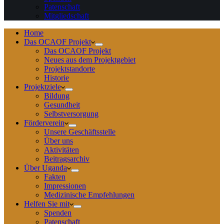
Patenschaft
Mitgliedschaft
Home
Das OCAOF Projekt
Das OCAOF Projekt
Neues aus dem Projektgebiet
Projektstandorte
Historie
Projektziele
Bildung
Gesundheit
Selbstversorgung
Förderverein
Unsere Geschäftsstelle
Über uns
Aktivitäten
Beitragsarchiv
Über Uganda
Fakten
Impressionen
Medizinische Empfehlungen
Helfen Sie mit
Spenden
Patenschaft