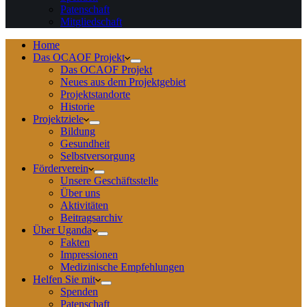
Patenschaft
Mitgliedschaft
Home
Das OCAOF Projekt
Das OCAOF Projekt
Neues aus dem Projektgebiet
Projektstandorte
Historie
Projektziele
Bildung
Gesundheit
Selbstversorgung
Förderverein
Unsere Geschäftsstelle
Über uns
Aktivitäten
Beitragsarchiv
Über Uganda
Fakten
Impressionen
Medizinische Empfehlungen
Helfen Sie mit
Spenden
Patenschaft