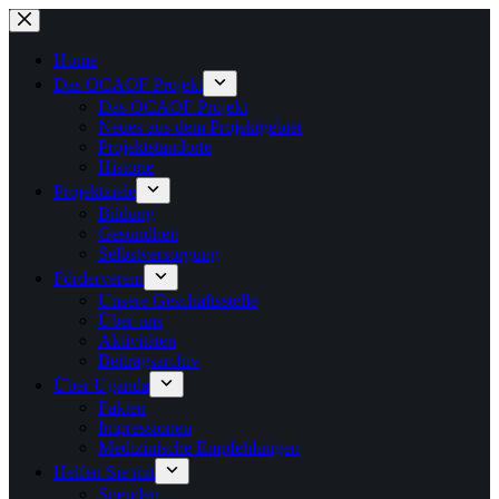
Zum
Inhalt
springen
Home
Das OCAOF Projekt
Das OCAOF Projekt
Neues aus dem Projektgebiet
Projektstandorte
Historie
Projektziele
Bildung
Gesundheit
Selbstversorgung
Förderverein
Unsere Geschäftsstelle
Über uns
Aktivitäten
Beitragsarchiv
Über Uganda
Fakten
Impressionen
Medizinische Empfehlungen
Helfen Sie mit
Spenden