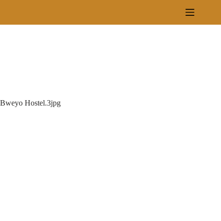
Zum
Inhalt
springen
Bweyo Hostel.3jpg